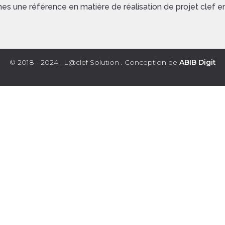
s une référence en matière de réalisation de projet clef e
© 2018 - 2024 . L@clef Solution . Conception de
ABIB Digit